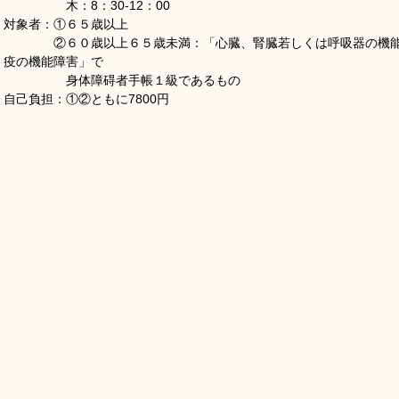
木：8：30-12：00
対象者：①６５歳以上
②６０歳以上６５歳未満：「心臓、腎臓若しくは呼吸器の機能障
疫の機能障害」で
身体障碍者手帳１級であるもの
自己負担：①②ともに7800円