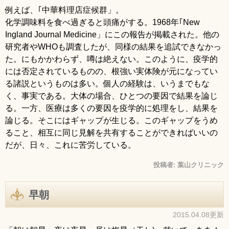
例えば、｢中華料理店症候群」。
化学調味料を食べ過ぎると頭痛がする。1968年｢New
Ingland Journal Medicine」にこの報告が掲載された。他の
研究者やWHOも調査したが、同様の結果を追試できなかっ
た。にもかかわらず、噂は絶えない。このように、疫学的
には否定されているものの、根強い実体険が元になってい
る諸説というものは多い。個人の経験は、いうまでもな
く、事実である。大体の場合、ひとつの要因で結果を論じ
る。一方、医療は多くの要因を疫学的に処理をし、結果を
論じる。そこにはギャップが生じる。このギャップをうめ
ること、相互に同じ見解を共有することができればいいの
だが、日々、これに苦労している。
投稿者:
葉山クリニック
早朝
2015.04.08更新