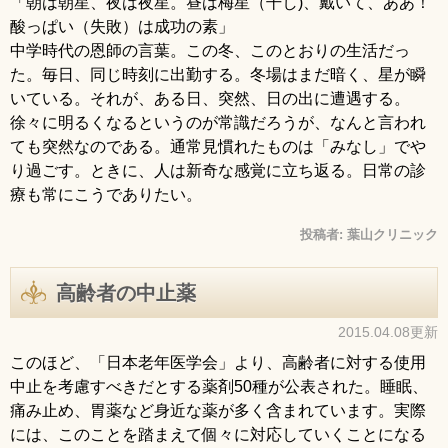
「朝は朝星、夜は夜星。昼は梅星（干し)、戴いて、ああ！
酸っぱい（失敗）は成功の素」
中学時代の恩師の言葉。この冬、このとおりの生活だっ
た。毎日、同じ時刻に出勤する。冬場はまだ暗く、星が瞬
いている。それが、ある日、突然、日の出に遭遇する。
徐々に明るくなるというのが常識だろうが、なんと言われ
ても突然なのである。通常見慣れたものは「みなし」でや
り過ごす。ときに、人は新奇な感覚に立ち返る。日常の診
療も常にこうでありたい。
投稿者:
葉山クリニック
高齢者の中止薬
2015.04.08更新
このほど、「日本老年医学会」より、高齢者に対する使用
中止を考慮すべきだとする薬剤50種が公表された。睡眠、
痛み止め、胃薬など身近な薬が多く含まれています。実際
には、このことを踏まえて個々に対応していくことになる