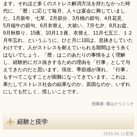
ます。それほど多くのストレス解消方法を持たなかった時
代に、「暦」に応じて毎月、人々は宴会に興じていまし
た。1月新年、七草、2月節分、3月桃の節句、4月花見、
5月端午の節句、6月衣替え、大祓い、7月七夕、8月お盆、
9月秋祭り、15夜、10月1３夜、衣替え、11月七五三、１２
月年忘れ、というふうに。ひと月に1回は、息抜きしていた
わけです。人がストレスを耐えていられる期間はそう永く
はないでしょう。「暦」はこのあたりの事情をよく理解
し、経験的にガス抜きするための理由を「行事」として与
えてきたのだと思います。現在、季節感が薄れ、「行事」
もすべてこなすことが困難になってきています。これは、
果たしてストレス社会の結果なのか、原因なのか、いずれ
にしても忙しく、慌しいことです。
投稿者:
葉山クリニック
経験と疫学
2015.04.11更新