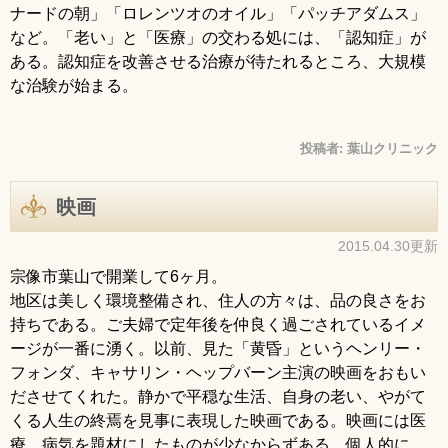
ナードの朝」「ロレンツオのオイル」「パッチアダムス」
など。「老い」と「医療」の交わる処には、「認知症」が
ある。認知症を改善させる治療が待たれるところ、大規模
な治験が始まる
。
投稿者:
葉山クリニック
映画
2015.04.30更新
宗像市葉山で開業して6ヶ月。
地区は美しく環境整備され、住人の方々は、品の良さをお
持ちである。
ご夫婦で定年後を仲良く過ごされているイメ
ージが一番に湧く。以前、見た「
黄昏」というヘンリー・
フォンダ、キャサリン・ヘップバーン主演の映画をおもい
ださせてくれた。静かで平穏な生活、自身の老い、やがて
くる人生の終焉を見事に表現した映画である。映画には医
療、病気を題材にしたものが少なからずある。個人的に