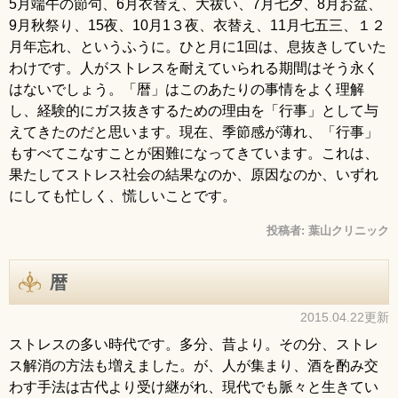
5月端午の節句、6月衣替え、大祓い、7月七夕、8月お盆、
9月秋祭り、15夜、10月1３夜、衣替え、11月七五三、１２
月年忘れ、というふうに。ひと月に1回は、息抜きしていた
わけです。人がストレスを耐えていられる期間はそう永く
はないでしょう。「暦」はこのあたりの事情をよく理解
し、経験的にガス抜きするための理由を「行事」として与
えてきたのだと思います。現在、季節感が薄れ、「行事」
もすべてこなすことが困難になってきています。これは、
果たしてストレス社会の結果なのか、原因なのか、いずれ
にしても忙しく、慌しいことです。
投稿者:
葉山クリニック
暦
2015.04.22更新
ストレスの多い時代です。多分、昔より。その分、ストレ
ス解消の方法も増えました。が、人が集まり、酒を酌み交
わす手法は古代より受け継がれ、現代でも脈々と生きてい