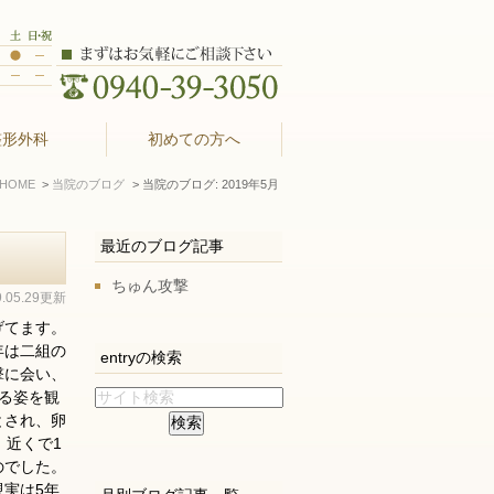
整形外科
初めての方へ
HOME
当院のブログ
当院のブログ: 2019年5月
最近のブログ記事
ちゅん攻撃
9.05.29更新
げてます。
年は二組の
entryの検索
撃に会い、
る姿を観
とされ、卵
、近くで1
のでした。
実は5年