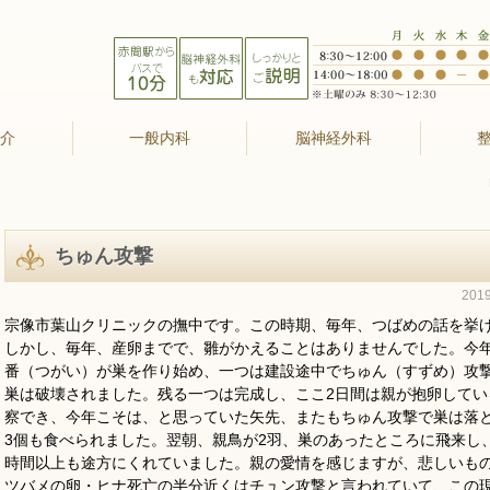
紹介
一般内科
脳神経外科
ちゅん攻撃
201
宗像市葉山クリニックの撫中です。この時期、毎年、つばめの話を挙
しかし、毎年、産卵までで、雛がかえることはありませんでした。今
番（つがい）が巣を作り始め、一つは建設途中でちゅん（すずめ）攻
巣は破壊されました。残る一つは完成し、ここ2日間は親が抱卵してい
察でき、今年こそは、と思っていた矢先、またもちゅん攻撃で巣は落
3個も食べられました。翌朝、親鳥が2羽、巣のあったところに飛来し
時間以上も途方にくれていました。親の愛情を感じますが、悲しいも
ツバメの卵・ヒナ死亡の半分近くはチュン攻撃と言われていて、この現