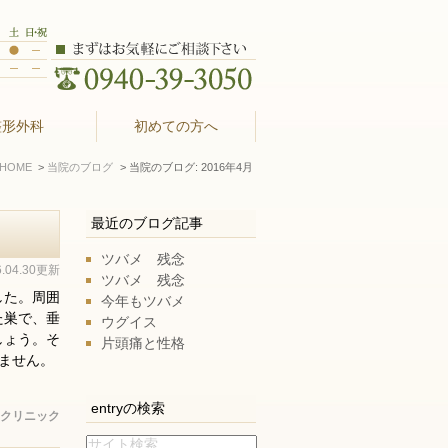
整形外科
初めての方へ
HOME
当院のブログ
当院のブログ: 2016年4月
最近のブログ記事
ツバメ 残念
6.04.30更新
ツバメ 残念
した。周囲
今年もツバメ
た巣で、垂
ウグイス
しょう。そ
片頭痛と性格
ません。
entryの検索
クリニック