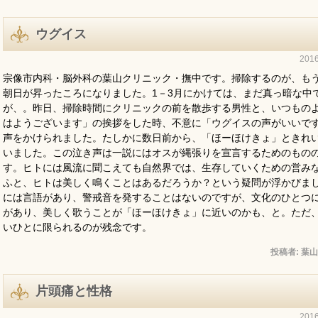
ウグイス
201
宗像市内科・脳外科の葉山クリニック・撫中です。掃除するのが、も
朝日が昇ったころになりました。1－3月にかけては、まだ真っ暗な中
が、。昨日、掃除時間にクリニックの前を散歩する男性と、いつもの
はようございます」の挨拶をした時、不意に「ウグイスの声がいいで
声をかけられました。たしかに数日前から、「ほーほけきょ」ときれ
いました。この泣き声は一説にはオスが縄張りを宣言するためのもの
す。ヒトには風流に聞こえても自然界では、生存していくための営み
ふと、ヒトは美しく鳴くことはあるだろうか？という疑問が浮かびま
には言語があり、警戒音を発することはないのですが、文化のひとつ
があり、美しく歌うことが「ほーほけきょ」に近いのかも、と。ただ
いひとに限られるのが残念です。
投稿者:
葉山
片頭痛と性格
201