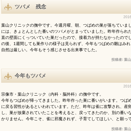
ツバメ 残念
201
葉山クリニックの撫中です。今週月曜、朝、つばめの巣が落ちていま
には、きょとんとした番いのツバメがとまっていました。昨年作られ
直の壁面にくっついていた巣だったので、接着力が持たなかったので
の後、1週間しても巣作りの様子は見られず、今年もつばめの雛はみれ
自然は厳しい。今年もそう感じさせる出来事でした。
投稿者:
葉山
今年もツバメ
201
宗像市・葉山クリニック（内科・脳外科）の撫中です。
今年もつばめが帰ってきました。昨年作った巣に番いがいます。つば
に戻る習性があるといわれています。ただ、昨年は雀に攻撃され、産
し、巣が放棄されていたことを考えると、戻ってきたのか、別の番い
かりません。今年こそ、雀に邪魔されず、子育てしてほしい、と願っ
投稿者:
葉山