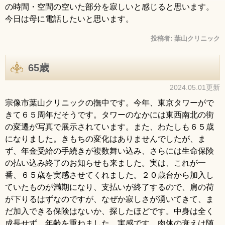
の時間・空間の空いた部分を寂しいと感じると思います。
今日は母に電話したいと思います。
投稿者:
葉山クリニック
65歳
2024.05.01更新
宗像市葉山クリニックの撫中です。今年、東京タワーがで
きて６５周年だそうです。タワーのなかには東西南北の街
の変遷が写真で展示されています。また、わたしも６５歳
になりました。きもちの変化はありませんでしたが、ま
ず、年金受給の手続きが複数舞い込み、さらには生命保険
の払い込み終了のお知らせも来ました。実は、これが一
番、６５歳を実感させてくれました。２０歳台から加入し
ていたものが満期になり、支払いが終了するので、肩の荷
が下りるはずなのですが、なぜか寂しさが湧いてきて、ま
だ加入できる保険はないか、探したほどです。中身は全く
成長せず、年齢を重ねました。実感です。肉体の衰えは随