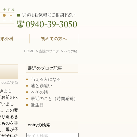
整形外科
初めての方へ
HOME
当院のブログ
へその緒
最近のブログ記事
与える人になる
6.05.27更新
嘘と勘違い
きまし
へその緒
「お前のへ
最近のこと（時間感覚）
ていまし
誕生日
た。この受
振り返るき
たものを手
entryの検索
え、母が子
方が子供の