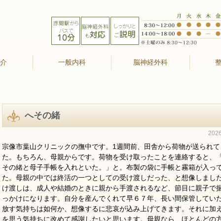
紹介
一般内科
脳神経外科
へその緒
202
宗像市葉山クリニックの撫中です。1週間前、田舎から荷物が送られて
た。もちろん、母親からです。荷物を受け取ったことを連絡すると、
その緒と母子手帳を入れといた。」と。布製の袋に手帳と霧箱が入っ
た。母親の中では終活の一つとしての受け渡しだった、と想像しまし
け渡しは、成人や結婚のときに親から手渡されるなど、節目に親子で
っかけになります。自分を産んでくれて早６７年、長い間保管してい
放す気持ちは如何か、想像するに悲哀が込み上げてきます。それに加
を思う気持ちに改めて感謝したいと思います。母親なら、ほとんどの