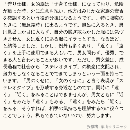
「狩り仕様」女的脳は「子育て仕様」になっており、危険
が迫った時、外に注意を払い、他方はみじかな家族の安否
を確認するという役割分担になるようです。。特に咄嗟の
ときに（無意識時）に出るようです。風呂に入るとき、男
は風呂しか目に入らず、自分の脱ぎ散らかした服には気づ
きません。女は近くにある服にイラっとする。なるほど、
と納得しました。しかし、例外も多くあり、「近く」「遠
く」を上手に使用できる人もいて、男女問わず、優秀、で
きる人と言われることが多いです。ただし、男女差は、成
長過程で社会から「ステレオタイプ」の概念に支配され、
努力をしなくなることでできてしまうという一面を持って
います。「男のくせに」「女のくせに」と言う表現が「ス
テレオタイプ」を形成する身近なものです。同時に「遠
く」「近く」をみることはできませんが、男女ともに「近
く」をみたら「遠く」もみる、「遠く」をみたら「近く」
をみる、そうすれば、相手の気持ちを理解するのに役立つ
ことでしょう。私もできていないので、努力します。
投稿者:
葉山クリニック