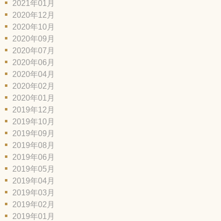
2021年01月
2020年12月
2020年10月
2020年09月
2020年07月
2020年06月
2020年04月
2020年02月
2020年01月
2019年12月
2019年10月
2019年09月
2019年08月
2019年06月
2019年05月
2019年04月
2019年03月
2019年02月
2019年01月