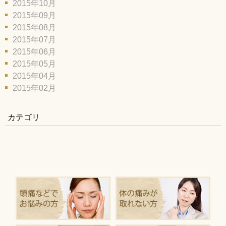
2015年10月
2015年09月
2015年08月
2015年07月
2015年06月
2015年05月
2015年04月
2015年02月
カテゴリ